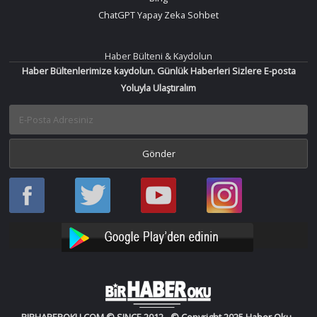
ChatGPT Yapay Zeka Sohbet
Haber Bülteni & Kaydolun
Haber Bültenlerimize kaydolun. Günlük Haberleri Sizlere E-posta
Yoluyla Ulaştıralım
Haber
Haber
Bir
Bir
Oku
Oku
Haber
Haber
Facebook
Twitter
Oku
Oku
YouTube
Instagram
BIRHABEROKU.COM © SINCE 2012 - © Copyright 2025 Haber Oku -