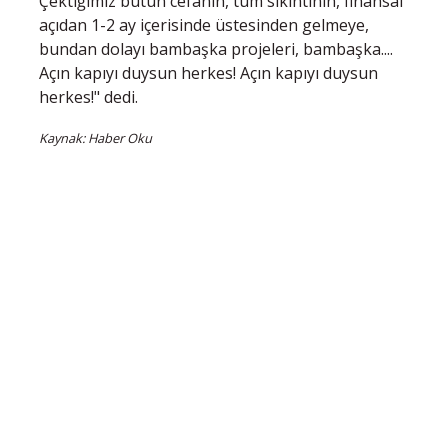
Çektiğimiz bütün cefanın, tüm sıkıntının, finansal
açıdan 1-2 ay içerisinde üstesinden gelmeye,
bundan dolayı bambaşka projeleri, bambaşka....
Açın kapıyı duysun herkes! Açın kapıyı duysun
herkes!" dedi.
Kaynak: Haber Oku