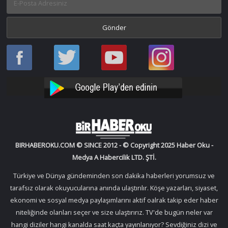
Haber
Haber
Bir
Bir
Oku
Oku
Haber
Haber
Facebook
Twitter
Oku
Oku
YouTube
Instagram
BIRHABEROKU.COM © SINCE 2012 - © Copyright 2025 Haber Oku -
Medya A Habercilik LTD. ŞTİ.
Türkiye ve Dünya gündeminden son dakika haberleri yorumsuz ve
tarafsız olarak okuyucularına anında ulaştırılır. Köşe yazarları, siyaset,
ekonomi ve sosyal medya paylaşımlarını aktif oalrak takip eder haber
niteliğinde olanları seçer ve size ulaştırırız. TV'de bugün neler var
hangi diziler hangi kanalda saat kaçta yayınlanıyor? Sevdiğiniz dizi ve