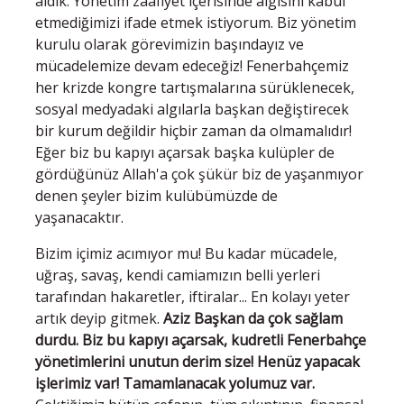
aldık. Yönetim zaafiyet içerisinde algısını kabul
etmediğimizi ifade etmek istiyorum. Biz yönetim
kurulu olarak görevimizin başındayız ve
mücadelemize devam edeceğiz! Fenerbahçemiz
her krizde kongre tartışmalarına sürüklenecek,
sosyal medyadaki algılarla başkan değiştirecek
bir kurum değildir hiçbir zaman da olmamalıdır!
Eğer biz bu kapıyı açarsak başka kulüpler de
gördüğünüz Allah'a çok şükür biz de yaşanmıyor
denen şeyler bizim kulübümüzde de
yaşanacaktır.
Bizim içimiz acımıyor mu! Bu kadar mücadele,
uğraş, savaş, kendi camiamızın belli yerleri
tarafından hakaretler, iftiralar... En kolayı yeter
artık deyip gitmek.
Aziz Başkan da çok sağlam
durdu. Biz bu kapıyı açarsak, kudretli Fenerbahçe
yönetimlerini unutun derim size! Henüz yapacak
işlerimiz var! Tamamlanacak yolumuz var.