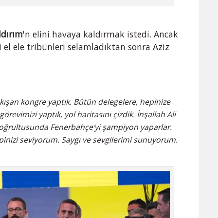
ldırım
'n elini havaya kaldırmak istedi. Ancak
i el ele tribünleri selamladıktan sonra Aziz
akışan kongre yaptık. Bütün delegelere, hepinize
evimizi yaptık, yol haritasını çizdik. İnşallah Ali
 doğrultusunda Fenerbahçe'yi şampiyon yaparlar.
epinizi seviyorum. Saygı ve sevgilerimi sunuyorum.