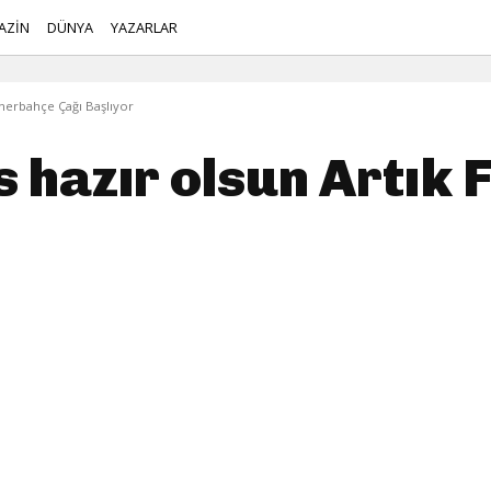
AZİN
DÜNYA
YAZARLAR
enerbahçe Çağı Başlıyor
s hazır olsun Artık