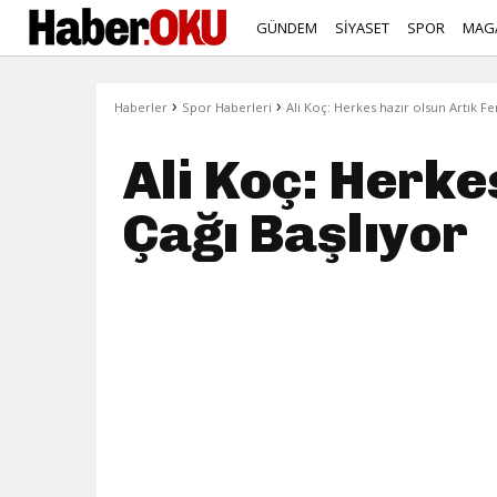
GÜNDEM
SİYASET
SPOR
MAG
›
›
Haberler
Spor Haberleri
Ali Koç: Herkes hazır olsun Artık F
Ali Koç: Herke
Çağı Başlıyor