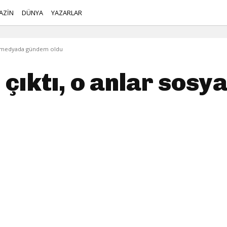
AZİN
DÜNYA
YAZARLAR
yal medyada gündem oldu
n çıktı, o anlar sos