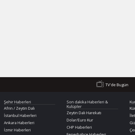
TV'de Bugün
Şehir Haberleri
Son dakika Haberleri &
Ku
Kulüpler
Afrin / Zeytin Dalı
Kü
Zeytin Dalı Harekatı
İstanbul Haberleri
İle
Dolar/Euro Kur
Ankara Haberleri
Giz
CHP Haberleri
İzmir Haberleri
Çer
Fenerbahçe Haberleri