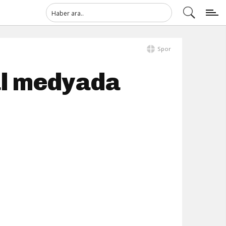
Spor
yal medyada