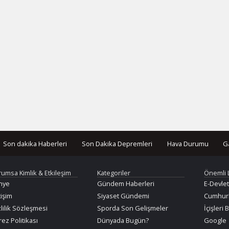
Son dakika Haberleri
Son Dakika Depremleri
Hava Durumu
G
rumsa Kimlik & Etkileşim
Kategoriler
Önemli 
nye
Gündem Haberleri
E-Devlet
tişim
Siyaset Gündemi
Cumhurb
lilik Sözleşmesi
Sporda Son Gelişmeler
İçişleri 
ez Politikası
Dünyada Bugün?
Google