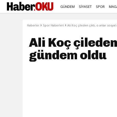
GÜNDEM
SİYASET
SPOR
MAG
›
›
Haberler
Spor Haberleri
Ali Koç çileden çıktı, o anlar sos
Ali Koç çilede
gündem oldu