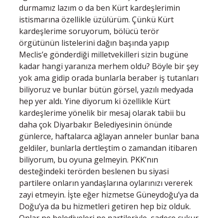
durmamız lazım o da ben Kürt kardeşlerimin
istismarına özellikle üzülürüm. Çünkü Kürt
kardeşlerime soruyorum, bölücü terör
örgütünün listelerini dağın başında yapıp
Meclis’e gönderdiği milletvekilleri sizin bugüne
kadar hangi yaranıza merhem oldu? Böyle bir şey
yok ama gidip orada bunlarla beraber iş tutanları
biliyoruz ve bunlar bütün görsel, yazılı medyada
hep yer aldı. Yine diyorum ki özellikle Kürt
kardeşlerime yönelik bir mesaj olarak tabii bu
daha çok Diyarbakır Belediyesinin önünde
günlerce, haftalarca ağlayan anneler bunlar bana
geldiler, bunlarla dertleştim o zamandan itibaren
biliyorum, bu oyuna gelmeyin. PKK’nın
desteğindeki terörden beslenen bu siyasi
partilere onların yandaşlarına oylarınızı vererek
zayi etmeyin. İşte eğer hizmetse Güneydoğu’ya da
Doğu’ya da bu hizmetleri getiren hep biz olduk.
Onlar ne belediyeleri ne partileriyle, sadece çukur