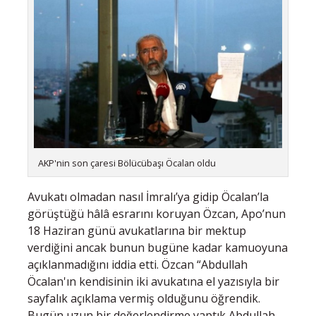
AKP'nin son çaresi Bölücübaşı Öcalan oldu
Avukatı olmadan nasıl İmralı’ya gidip Öcalan’la
görüştüğü hâlâ esrarını koruyan Özcan, Apo’nun
18 Haziran günü avukatlarına bir mektup
verdiğini ancak bunun bugüne kadar kamuoyuna
açıklanmadığını iddia etti. Özcan “Abdullah
Öcalan'ın kendisinin iki avukatına el yazısıyla bir
sayfalık açıklama vermiş olduğunu öğrendik.
Bugün uzun bir değerlendirme yaptık Abdullah