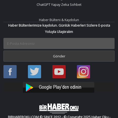
ChatGPT Yapay Zeka Sohbet
Haber Bülteni & Kaydolun
Haber Bültenlerimize kaydolun. Günlük Haberleri Sizlere E-posta
Yoluyla Ulaştıralım
Haber
Haber
Bir
Bir
Oku
Oku
Haber
Haber
Facebook
Twitter
Oku
Oku
YouTube
Instagram
BIRHABEROKU.COM © SINCE 2012 - © Copyright 2025 Haber Oku -