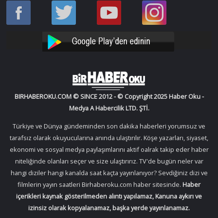
Haber
Haber
Bir
Bir
Oku
Oku
Haber
Haber
Facebook
Twitter
Oku
Oku
YouTube
Instagram
BIRHABEROKU.COM © SINCE 2012 - © Copyright 2025 Haber Oku -
Medya A Habercilik LTD. ŞTİ.
Türkiye ve Dünya gündeminden son dakika haberleri yorumsuz ve
tarafsız olarak okuyucularına anında ulaştırılır. Köşe yazarları, siyaset,
ekonomi ve sosyal medya paylaşımlarını aktif oalrak takip eder haber
niteliğinde olanları seçer ve size ulaştırırız. TV'de bugün neler var
hangi diziler hangi kanalda saat kaçta yayınlanıyor? Sevdiğiniz dizi ve
filmlerin yayın saatleri Birhaberoku.com haber sitesinde.
Haber
içerikleri kaynak gösterilmeden alıntı yapılamaz, Kanuna aykırı ve
izinsiz olarak kopyalanamaz, başka yerde yayınlanamaz.