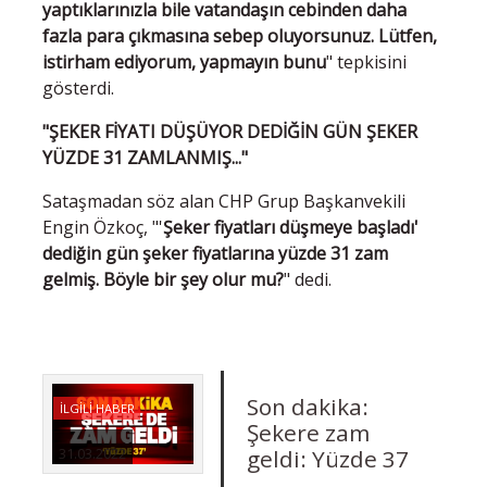
yaptıklarınızla bile vatandaşın cebinden daha
fazla para çıkmasına sebep oluyorsunuz. Lütfen,
istirham ediyorum, yapmayın bunu
" tepkisini
gösterdi.
"ŞEKER FİYATI DÜŞÜYOR DEDİĞİN GÜN ŞEKER
YÜZDE 31 ZAMLANMIŞ..."
Sataşmadan söz alan CHP Grup Başkanvekili
Engin Özkoç, "'
Şeker fiyatları düşmeye başladı'
dediğin gün şeker fiyatlarına yüzde 31 zam
gelmiş. Böyle bir şey olur mu?
" dedi.
Son dakika:
İLGİLİ HABER
Şekere zam
geldi: Yüzde 37
31.03.2022