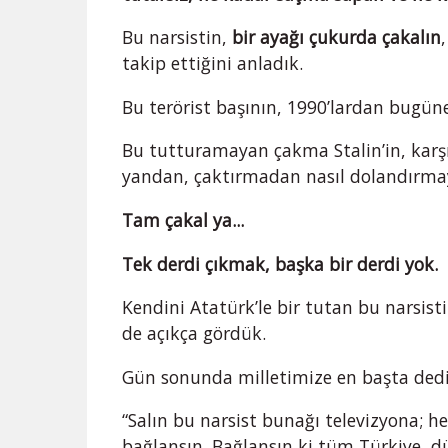
Bu narsistin,
bir ayağı çukurda çakalın
takip ettiğini anladık.
Bu terörist başının, 1990’lardan bugüne
Bu tutturamayan çakma Stalin’in, karşı
yandan, çaktırmadan nasıl dolandırmaya
Tam çakal ya...
Tek derdi çıkmak, başka bir derdi yok.
Kendini Atatürk’le bir tutan bu narsist
de açıkça gördük.
Gün sonunda milletimize en başta dedi
“Salın bu narsist bunağı televizyona; h
bağlansın. Bağlansın ki tüm Türkiye, dü