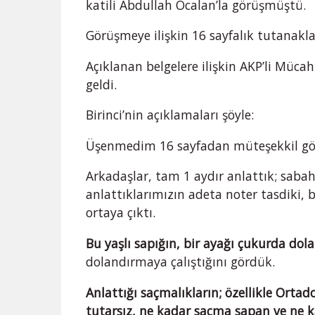
katili Abdullah Öcalan’la görüşmüştü.
Görüşmeye ilişkin 16 sayfalık tutanak
Açıklanan belgelere ilişkin AKP’li Müca
geldi.
Birinci’nin açıklamaları şöyle:
Üşenmedim 16 sayfadan müteşekkil gör
Arkadaşlar, tam 1 aydır anlattık; saba
anlattıklarımızın adeta noter tasdiki,
ortaya çıktı.
Bu yaşlı sapığın, bir ayağı çukurda dola
dolandırmaya çalıştığını gördük.
Anlattığı saçmalıkların; özellikle Ortado
tutarsız, ne kadar saçma sapan ve ne