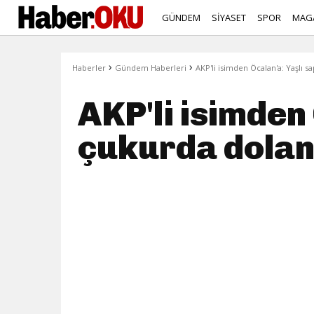
GÜNDEM
SİYASET
SPOR
MAG
›
›
Haberler
Gündem Haberleri
AKP'li isimden Öcalan'a: Yaşlı sa
AKP'li isimden 
çukurda doland