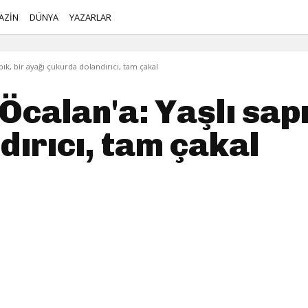
AZİN
DÜNYA
YAZARLAR
pık, bir ayağı çukurda dolandırıcı, tam çakal
Öcalan'a: Yaşlı sapı
ırıcı, tam çakal