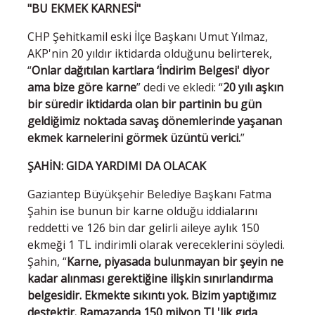
"BU EKMEK KARNESİ"
CHP Şehitkamil eski İlçe Başkanı Umut Yılmaz,
AKP'nin 20 yıldır iktidarda olduğunu belirterek,
“
Onlar dağıtılan kartlara ‘İndirim Belgesi' diyor
ama bize göre karne
” dedi ve ekledi: “
20 yılı aşkın
bir süredir iktidarda olan bir partinin bu gün
geldiğimiz noktada savaş dönemlerinde yaşanan
ekmek karnelerini görmek üzüntü verici.
”
ŞAHİN: GIDA YARDIMI DA OLACAK
Gaziantep Büyükşehir Belediye Başkanı Fatma
Şahin ise bunun bir karne olduğu iddialarını
reddetti ve 126 bin dar gelirli aileye aylık 150
ekmeği 1 TL indirimli olarak vereceklerini söyledi.
Şahin, “
Karne, piyasada bulunmayan bir şeyin ne
kadar alınması gerektiğine ilişkin sınırlandırma
belgesidir. Ekmekte sıkıntı yok. Bizim yaptığımız
destektir. Ramazanda 150 milyon TL'lik gıda