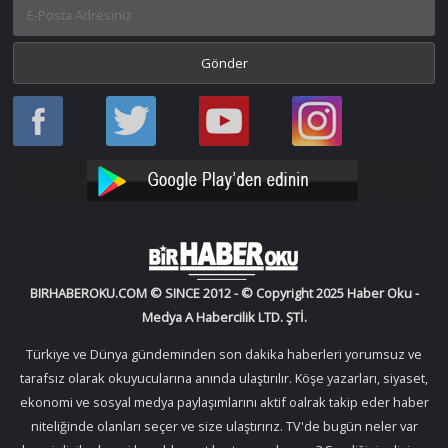
Haber
Haber
Bir
Bir
Oku
Oku
Haber
Haber
Facebook
Twitter
Oku
Oku
YouTube
Instagram
BIRHABEROKU.COM © SINCE 2012 - © Copyright 2025 Haber Oku -
Medya A Habercilik LTD. ŞTİ.
Türkiye ve Dünya gündeminden son dakika haberleri yorumsuz ve
tarafsız olarak okuyucularına anında ulaştırılır. Köşe yazarları, siyaset,
ekonomi ve sosyal medya paylaşımlarını aktif oalrak takip eder haber
niteliğinde olanları seçer ve size ulaştırırız. TV'de bugün neler var