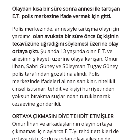
Olaydan kısa bir süre sonra annesi ile tartışan
E.T. polis merkezine ifade vermek için gitti.
Polis merkezinde, annesiyle tartışma olayı için
yardımcı
olan avukata bir süre önce üç kişinin
tecavüzüne uğradığını söylemesi üzerine olay
ortaya çıktı.
Şu anda 13 yaşında olan E.T. ve
ailesinin şikayeti üzerine olaya karışan, Ömür
İlhan, Sabri Güney ve Süleyman Tugay Güney
polis tarafından gözaltına alındı. Polis
merkezinde ifadeleri alınan sanıklar, nitelikli
cinsel istismar, tehdit ve kişiyi hürriyetinden
yoksun bırakma suçlarından tutuklanarak
cezaevine gönderildi.
ORTAYA ÇIKMASIN DİYE TEHDİT ETMİŞLER
Ömür İlhan ve arkadaşlarının olayın ortaya
çıkmaması için aylarca E.T.’yi tehdit ettikleri de
ortaya çıktı. Korkusundan olayı ailesine de