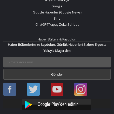
İçişleri Bakanlığı
Google
Google Haberler (Google News)
Bing
ChatGPT Yapay Zeka Sohbet
Haber Bülteni & Kaydolun
Haber Bültenlerimize kaydolun. Günlük Haberleri Sizlere E-posta
Yoluyla Ulaştıralım
Haber
Haber
Bir
Bir
Oku
Oku
Haber
Haber
Facebook
Twitter
Oku
Oku
YouTube
Instagram