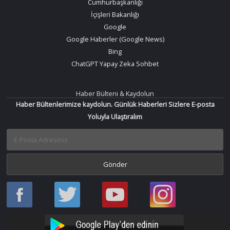
Cumhurbaşkanlığı
İçişleri Bakanlığı
Google
Google Haberler (Google News)
Bing
ChatGPT Yapay Zeka Sohbet
Haber Bülteni & Kaydolun
Haber Bültenlerimize kaydolun. Günlük Haberleri Sizlere E-posta
Yoluyla Ulaştıralım
Haber
Haber
Bir
Bir
Oku
Oku
Haber
Haber
Facebook
Twitter
Oku
Oku
YouTube
Instagram