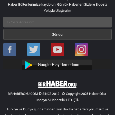
Haber Bültenlerimize kaydolun. Günlük Haberleri Sizlere E-posta
Yoluyla Ulaştıralım
Haber
Haber
Bir
Bir
Oku
Oku
Haber
Haber
Facebook
Twitter
Oku
Oku
YouTube
Instagram
BIRHABEROKU.COM © SINCE 2012 - © Copyright 2025 Haber Oku -
Medya A Habercilik LTD. ŞTİ.
Türkiye ve Dünya gündeminden son dakika haberleri yorumsuz ve