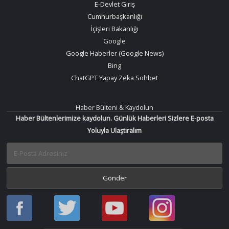
E-Devlet Giriş
Cumhurbaşkanlığı
İçişleri Bakanlığı
Google
Google Haberler (Google News)
Bing
ChatGPT Yapay Zeka Sohbet
Haber Bülteni & Kaydolun
Haber Bültenlerimize kaydolun. Günlük Haberleri Sizlere E-posta
Yoluyla Ulaştıralım
Haber
Haber
Bir
Bir
Oku
Oku
Haber
Haber
Facebook
Twitter
Oku
Oku