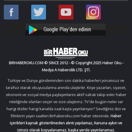
Haber
Haber
Bir
Bir
Oku
Oku
Haber
Haber
Facebook
Twitter
Oku
Oku
YouTube
Instagram
BIRHABEROKU.COM © SINCE 2012 - © Copyright 2025 Haber Oku -
Medya A Habercilik LTD. ŞTİ.
Türkiye ve Dünya gündeminden son dakika haberleri yorumsuz ve
tarafsız olarak okuyucularına anında ulaştırılır. Köşe yazarları, siyaset,
ekonomi ve sosyal medya paylaşımlarını aktif oalrak takip eder haber
niteliğinde olanları seçer ve size ulaştırırız. TV'de bugün neler var
hangi diziler hangi kanalda saat kaçta yayınlanıyor? Sevdiğiniz dizi ve
filmlerin yayın saatleri Birhaberoku.com haber sitesinde.
Haber
içerikleri kaynak gösterilmeden alıntı yapılamaz, Kanuna aykırı ve
izinsiz olarak kopyalanamaz, başka yerde yayınlanamaz.