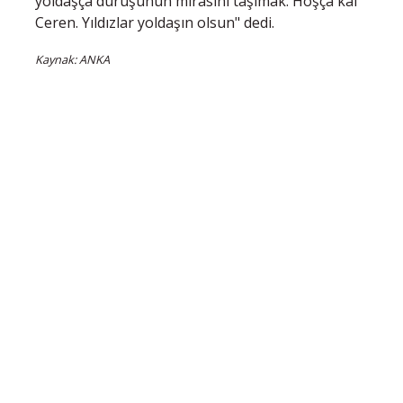
yoldaşça duruşunun mirasını taşımak. Hoşça kal
Ceren. Yıldızlar yoldaşın olsun" dedi.
Kaynak: ANKA