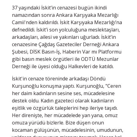
37 yaşındaki İskit’in cenazesi bugün ikindi
namazından sonra Ankara Karşıyaka Mezarlığı
Camii'nden kaldırıldı. İskit Karşıyaka Mezarlığı’na
defnedildi. İskit’i son yolculuğuna meslektaşları,
arkadaşları, ailesi ve yakınları uğurladı. İskit’in
cenazesine Çağdaş Gazeteciler Derneği Ankara
Şubesi, DİSK Basın-İş, Haberin Var mı Platformu
gibi basın meslek örgütleri ile ODTÜ Mezunlar
Derneği ile üyesi olduğu Halkevleri de katıldı.
İskit'in cenaze töreninde arkadaşı Döndü
Kurşunoğlu konuşma yaptı. Kurşunoğlu, "Ceren
her daim kadınların sesine ses, mücadelesine
destek oldu. Kadın gazeteci olarak kadınların
eşitlik ve özgürlük taleplerini hep ileriye taşıdı.
Her direnişte, her mücadelede yan yana, omuz
omuza yürüdü bizlerle. Bize düşen onun
kocaman gülüşünün, mücadelesinin, umudunun,