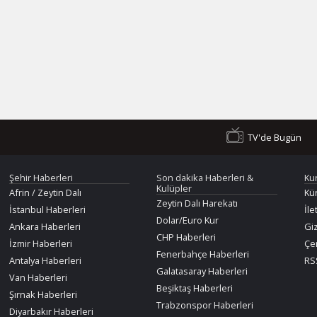
TV'de Bugün
Şehir Haberleri
Son dakika Haberleri &
Ku
Kulüpler
Afrin / Zeytin Dalı
Kü
Zeytin Dalı Harekatı
İstanbul Haberleri
İle
Dolar/Euro Kur
Ankara Haberleri
Giz
CHP Haberleri
İzmir Haberleri
Çer
Fenerbahçe Haberleri
Antalya Haberleri
RSS
Galatasaray Haberleri
Van Haberleri
Beşiktaş Haberleri
Şırnak Haberleri
Trabzonspor Haberleri
Diyarbakır Haberleri