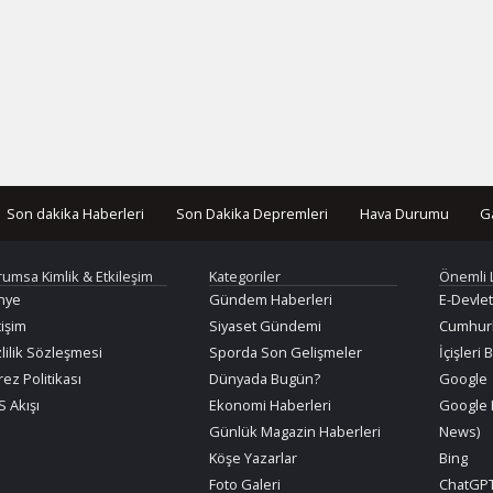
Son dakika Haberleri
Son Dakika Depremleri
Hava Durumu
G
rumsa Kimlik & Etkileşim
Kategoriler
Önemli 
nye
Gündem Haberleri
E-Devlet
tişim
Siyaset Gündemi
Cumhurb
lilik Sözleşmesi
Sporda Son Gelişmeler
İçişleri 
ez Politikası
Dünyada Bugün?
Google
 Akışı
Ekonomi Haberleri
Google 
Günlük Magazin Haberleri
News)
Köşe Yazarlar
Bing
Foto Galeri
ChatGPT