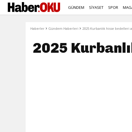
GÜNDEM
SİYASET
SPOR
MAG
›
›
Haberler
Gündem Haberleri
2025 Kurbanlık hisse bedelleri a
2025 Kurbanlık