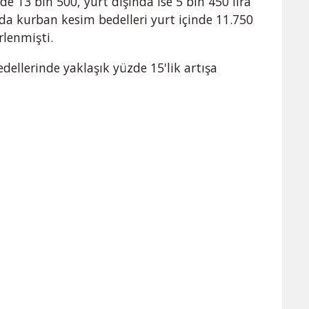
e 13 bin 500, yurt dışında ise 5 bin 450 lira
ında kurban kesim bedelleri yurt içinde 11.750
irlenmişti.
bedellerinde yaklaşık yüzde 15'lik artışa